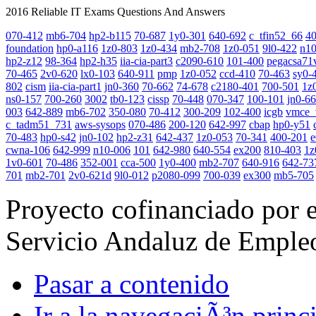
2016 Reliable IT Exams Questions And Answers
070-412
mb6-704
hp2-b115
70-687
1y0-301
640-692
c_tfin52_66
4
foundation
hp0-a116
1z0-803
1z0-434
mb2-708
1z0-051
9l0-422
n10
hp2-z12
98-364
hp2-h35
iia-cia-part3
c2090-610
101-400
pegacsa71
70-465
2v0-620
lx0-103
640-911
pmp
1z0-052
ccd-410
70-463
sy0-
802
cism
iia-cia-part1
jn0-360
70-662
74-678
c2180-401
700-501
1z
ns0-157
700-260
3002
tb0-123
cissp
70-448
070-347
100-101
jn0-6
003
642-889
mb6-702
350-080
70-412
300-209
102-400
icgb
vmce_
c_tadm51_731
aws-sysops
070-486
200-120
642-997
cbap
hp0-y51
70-483
hp0-s42
jn0-102
hp2-z31
642-437
1z0-053
70-341
400-201
e
cwna-106
642-999
n10-006
101
642-980
640-554
ex200
810-403
1z
1v0-601
70-486
352-001
cca-500
1y0-400
mb2-707
640-916
642-73
701
mb2-701
2v0-621d
9l0-012
p2080-099
700-039
ex300
mb5-705
Proyecto cofinanciado por 
Servicio Andaluz de Emple
Pasar a contenido
Ir a la navegaciÃ³n princi