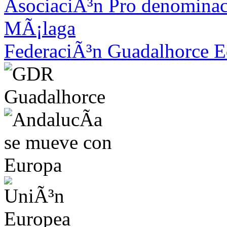
AsociaciÃ³n Pro denominac
MÃ¡laga
FederaciÃ³n Guadalhorce E