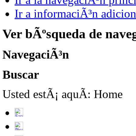
Ir a informaciÃ³n adicion
Ver bÃºsqueda de nave
NavegaciÃ³n
Buscar
Usted estÃ¡ aquÃ­:
Home