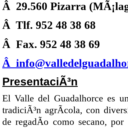
Â 29.560 Pizarra (MÃ¡la
Â Tlf. 952 48 38 68
Â Fax. 952 48 38 69
Â
info@valledelguadalho
PresentaciÃ³n
El Valle del Guadalhorce es u
tradiciÃ³n agrÃ­cola, con divers
de regadÃ­o como secano, por 