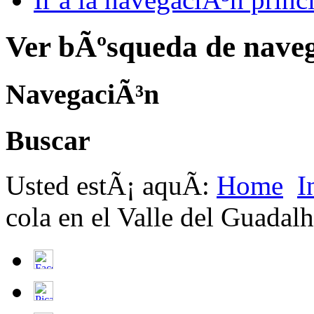
Ver bÃºsqueda de nave
NavegaciÃ³n
Buscar
Usted estÃ¡ aquÃ­:
Home
I
cola en el Valle del Guadal