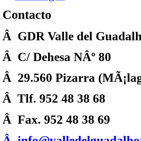
Contacto
Â GDR Valle del Guadalh
Â C/ Dehesa NÂº 80
Â 29.560 Pizarra (MÃ¡la
Â Tlf. 952 48 38 68
Â Fax. 952 48 38 69
Â
info@valledelguadalho