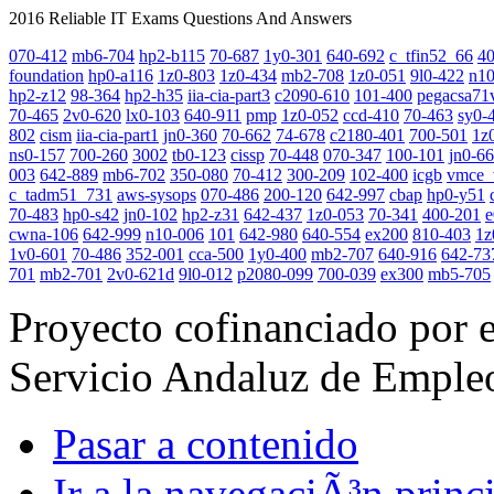
2016 Reliable IT Exams Questions And Answers
070-412
mb6-704
hp2-b115
70-687
1y0-301
640-692
c_tfin52_66
4
foundation
hp0-a116
1z0-803
1z0-434
mb2-708
1z0-051
9l0-422
n10
hp2-z12
98-364
hp2-h35
iia-cia-part3
c2090-610
101-400
pegacsa71
70-465
2v0-620
lx0-103
640-911
pmp
1z0-052
ccd-410
70-463
sy0-
802
cism
iia-cia-part1
jn0-360
70-662
74-678
c2180-401
700-501
1z
ns0-157
700-260
3002
tb0-123
cissp
70-448
070-347
100-101
jn0-6
003
642-889
mb6-702
350-080
70-412
300-209
102-400
icgb
vmce_
c_tadm51_731
aws-sysops
070-486
200-120
642-997
cbap
hp0-y51
70-483
hp0-s42
jn0-102
hp2-z31
642-437
1z0-053
70-341
400-201
e
cwna-106
642-999
n10-006
101
642-980
640-554
ex200
810-403
1z
1v0-601
70-486
352-001
cca-500
1y0-400
mb2-707
640-916
642-73
701
mb2-701
2v0-621d
9l0-012
p2080-099
700-039
ex300
mb5-705
Proyecto cofinanciado por 
Servicio Andaluz de Emple
Pasar a contenido
Ir a la navegaciÃ³n princi