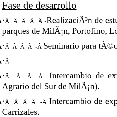
Fase de desarrollo
Â·
RealizaciÃ³n de est
Â Â Â Â Â -
parques de MilÃ¡n, Portofino, Lo
Â·
Seminario para tÃ©c
Â Â Â Â -Â
Â·
Â
Â·
Intercambio de exp
Â Â Â Â
Agrario del Sur de MilÃ¡n).
Â·
Intercambio de exp
Â Â Â Â -Â
Carrizales.