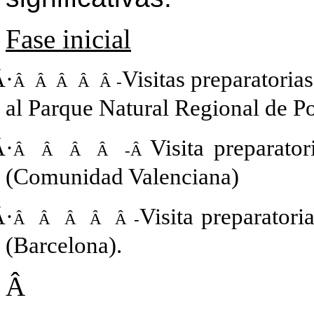
Fase inicial
Â·
Visitas preparatoria
Â Â Â Â Â -
al Parque Natural Regional de Po
Â·
Visita preparato
Â Â Â Â -Â
(Comunidad Valenciana)
Â·
Visita preparatori
Â Â Â Â Â -
(Barcelona).
Â