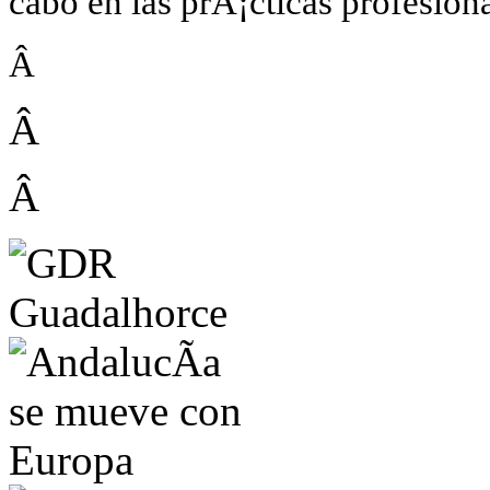
cabo en las prÃ¡cticas profesiona
Â
Â
Â