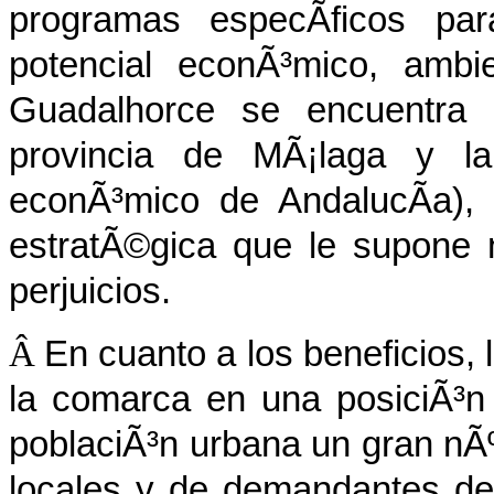
programas especÃ­ficos pa
potencial econÃ³mico, ambie
Guadalhorce se encuentra a
provincia de MÃ¡laga y la
econÃ³mico de AndalucÃ­a), 
estratÃ©gica que le supone 
perjuicios.
Â
En cuanto a los beneficios, 
la comarca en una posiciÃ³n 
poblaciÃ³n urbana un gran nÃ
locales y de demandantes de t