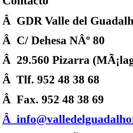
Contacto
Â GDR Valle del Guadalh
Â C/ Dehesa NÂº 80
Â 29.560 Pizarra (MÃ¡la
Â Tlf. 952 48 38 68
Â Fax. 952 48 38 69
Â
info@valledelguadalho