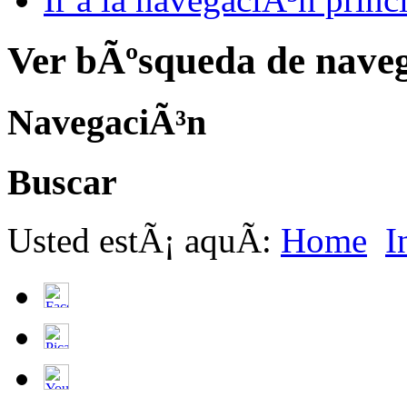
Ver bÃºsqueda de nave
NavegaciÃ³n
Buscar
Usted estÃ¡ aquÃ­:
Home
I